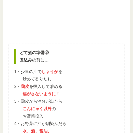
どて煮の準備②
煮込みの前に…
1・少量の油で
しょうが
を
炒めて香りだし
2・
鶏皮
を投入して炒める
焦がさないように！
3・鶏皮から油分が出たら
こんにゃく以外
の
お野菜投入
4・お野菜に油が馴染んだら
水、酒、醤油、