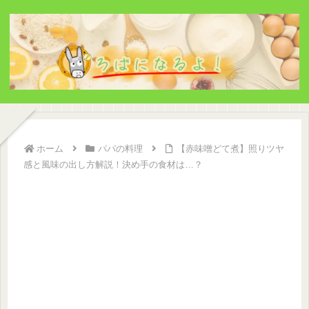
ホーム
パパの料理
【赤味噌どて煮】照りツヤ
感と風味の出し方解説！決め手の食材は…？