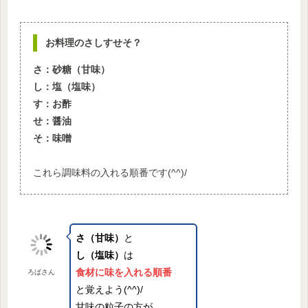
お料理のさしすせそ？
さ：砂糖（甘味）
し：塩（塩味）
す：お酢
せ：醤油
そ：味噌
これら調味料の入れる順番です(^^)/
さ（甘味）
と
し（塩味）
は
食材に味を入れる順番
ろばさん
と覚えよう(^^)/
甘味の粒子の方が