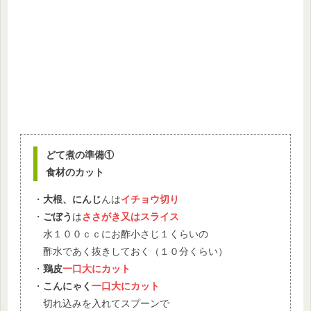
どて煮の準備①
食材のカット
・
大根、にんじ
んは
イチョウ切り
・
ごぼう
は
ささがき又はスライス
水１００ｃｃにお酢小さじ１くらいの
酢水であく抜きしておく（１０分くらい）
・
鶏皮
一口大にカット
・
こんにゃく
一口大にカット
切れ込みを入れてスプーンで