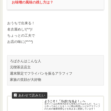
お味噌の風味の残し方は？
おうちで出来る！
名古屋めし!(^^)!
ちょっとの工夫で
お店の味に(*^^*)
ろばさんはこんな人

元喫茶店店主

週末限定でフライパンを振るアラフィフ

家族の笑顔が大好物
ようこそ！「ろばになるよ！」へ
当サイトはお料理大好きな管理人のろばさんが、ちょっ
と作ってみたくなる！パパ用お料理レシピやアラフィフ
のための健康習慣などを気ままに更新しています！