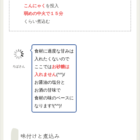
こんにゃく
を投入
弱めの中火で１５分
くらい煮込む
食材に過度な甘みは
入れたくないので
ここでは
お砂糖は
ろばさん
入れません
(^^)/
お醤油の塩分と
お酒の甘味で
食材の味のベースに
なります!(^^)!
味付けと煮込み