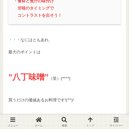
・食材と煮汁の味付け
甘味のタイミングで
コントラストを出そう！
・・・なにはともあれ、
最大のポイントは
”八丁味噌”
（笑）(*^^*)
買うだけの価値あるお料理です!(^^)!
お試しを(^^)/
メニュー
ホーム
検索
トップ
サイドバー