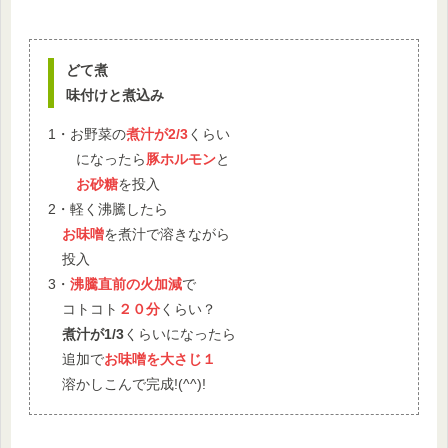
どて煮
味付けと煮込み
1・お野菜の
煮汁が2/3
くらい
になったら
豚ホルモン
と
お砂糖
を投入
2・軽く沸騰したら
お味噌
を煮汁で溶きながら
投入
3・
沸騰直前の火加減
で
コトコト
２０分
くらい？
煮汁が1/3
くらいになったら
追加で
お味噌を大さじ１
溶かしこんで完成!(^^)!