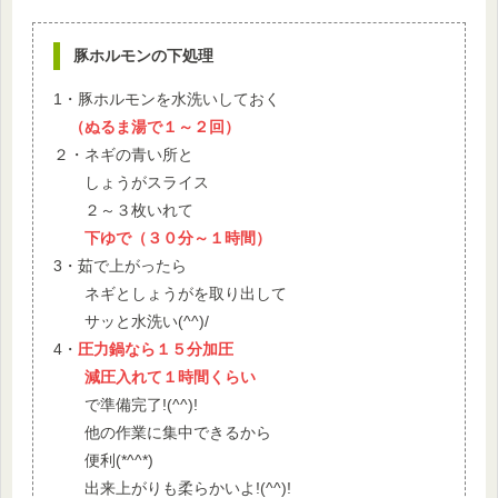
豚ホルモンの下処理
1・豚ホルモンを水洗いしておく
（ぬるま湯で１～２回）
２・ネギの青い所と
しょうがスライス
２～３枚いれて
下ゆで（３０分～１時間）
3・茹で上がったら
ネギとしょうがを取り出して
サッと水洗い(^^)/
4・
圧力鍋なら１５分加圧
減圧入れて１時間くらい
で準備完了!(^^)!
他の作業に集中できるから
便利(*^^*)
出来上がりも柔らかいよ!(^^)!